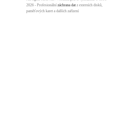
2026 - Profesionální
záchrana dat
z externích disků,
paměťových karet a dalších zařízení