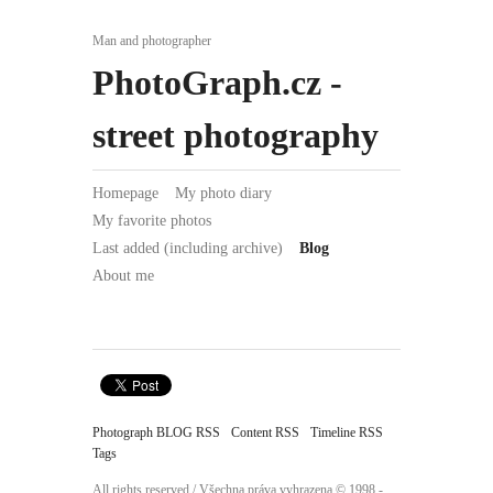
Man and photographer
PhotoGraph.cz -
street photography
Homepage
My photo diary
My favorite photos
Last added (including archive)
Blog
About me
Photograph BLOG RSS
Content RSS
Timeline RSS
Tags
All rights reserved / Všechna práva vyhrazena ©
1998 -